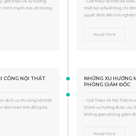
y, giới thiệu về xu hướng
- Giới thiệu về thiết kế so
ển mình mạnh mẽ với những
thiết kế sofa không chỉ đơ
quyết định đến trải nghiệ
Read More
HI CÔNG NỘI THẤT
NHỮNG XU HƯỚNG M
PHÒNG GIÁM ĐỐC
họn dịch vụ thi công nội thất
- Giới Thiệu Về Nội Thất In
còn đảm bảo tính đồng bộ
thành xu hướng được ưa ch
không gian phòng giám đố
Read More