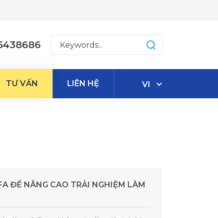
5438686
TƯ VẤN
LIÊN HỆ
VI
FA ĐỂ NÂNG CAO TRẢI NGHIỆM LÀM