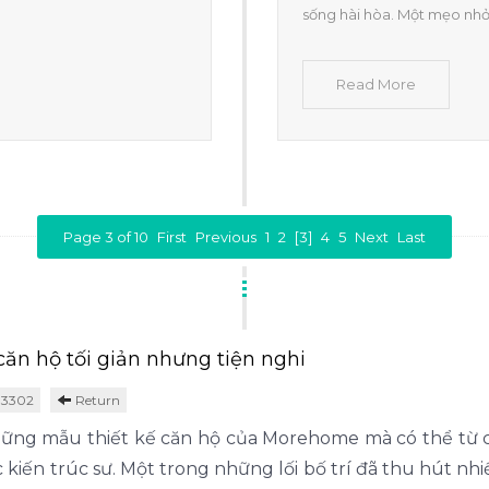
sống hài hòa. Một mẹo nhỏ
Read More
Page 3 of 10
First
Previous
1
2
[3]
4
5
Next
Last
căn hộ tối giản nhưng tiện nghi
 3302
Return
ững mẫu thiết kế căn hộ của Morehome mà có thể từ c
 kiến trúc sư. Một trong những lối bố trí đã thu hút nhi