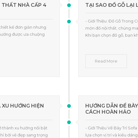
 THẤT NHÀ CẤP 4
TẠI SAO ĐỒ GỖ LẠI
- Giới Thiệu: Đồ Gỗ Trong
 thiết kế đơn giản nhưng
món đồ nội thất; chúng man
u hướng được ưa chuộng
Khi bạn chọn đồ gỗ, bạn k
Read More
À XU HƯỚNG HIỆN
HƯỚNG DẪN ĐỂ BÀY
CÁCH HOÀN HẢO
rở thành xu hướng nổi bật
- Giới Thiệu Về Bày Trí So
chỉ bởi vẻ đẹp sang trọng
lựa chọn vị trí và kiểu dán