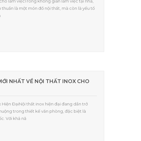
fa cho làm việcTrong không gian làm việc tại nhà,
n thuần là một món đồ nội thất, mà còn là yếu tố
m
ỚI NHẤT VỀ NỘI THẤT INOX CHO
ox Hiện ĐạiNội thất inox hiện đại đang dần trở
uộng trong thiết kế văn phòng, đặc biệt là
c. Với khả nă