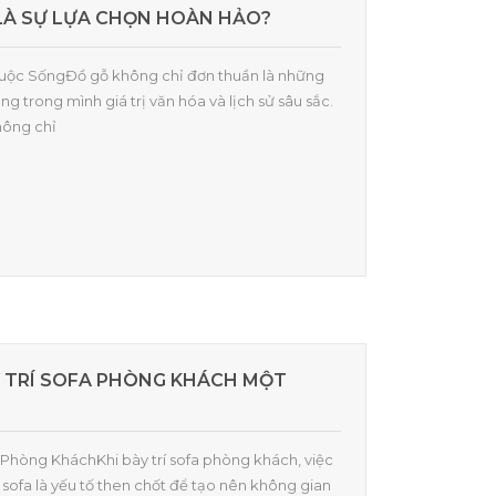
 LÀ SỰ LỰA CHỌN HOÀN HẢO?
 Cuộc SốngĐồ gỗ không chỉ đơn thuần là những
g trong mình giá trị văn hóa và lịch sử sâu sắc.
hông chỉ
 TRÍ SOFA PHÒNG KHÁCH MỘT
fa Phòng KháchKhi bày trí sofa phòng khách, việc
g sofa là yếu tố then chốt để tạo nên không gian