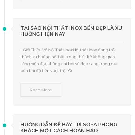
TẠI SAO NỘI THẤT INOX BỀN ĐẸP LÀ XU
HƯỚNG HIỆN NAY
- Giới Thiệu Về Nội Thất InoxNội thất inox đang trở
thành xu hướng nổi bật trong thiết kế không gian
sống hiện đại, không chỉ bởi vẻ đẹp sang trọng mà
còn bởi độ bền vượt trội. Gi
Read More
HƯỚNG DẪN ĐỂ BÀY TRÍ SOFA PHÒNG
KHÁCH MỘT CÁCH HOÀN HẢO