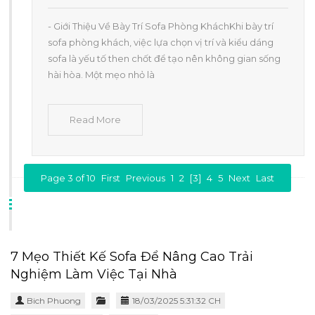
- Giới Thiệu Về Bày Trí Sofa Phòng KháchKhi bày trí
sofa phòng khách, việc lựa chọn vị trí và kiểu dáng
sofa là yếu tố then chốt để tạo nên không gian sống
hài hòa. Một mẹo nhỏ là
Read More
Page 3 of 10
First
Previous
1
2
[3]
4
5
Next
Last
7 Mẹo Thiết Kế Sofa Để Nâng Cao Trải
Nghiệm Làm Việc Tại Nhà
Bich Phuong
18/03/2025 5:31:32 CH