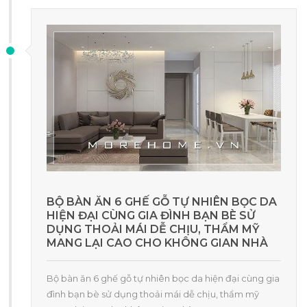
BỘ BÀN ĂN 6 GHẾ GỖ TỰ NHIÊN BỌC DA
HIỆN ĐẠI CÙNG GIA ĐÌNH BẠN BÈ SỬ
DỤNG THOẢI MÁI DỄ CHỊU, THẨM MỸ
MANG LẠI CAO CHO KHÔNG GIAN NHÀ
Bộ bàn ăn 6 ghế gỗ tự nhiên bọc da hiện đại cùng gia
đình bạn bè sử dụng thoải mái dễ chịu, thẩm mỹ