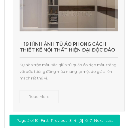
+ 19 HÌNH ẢNH TỦ ÁO PHONG CÁCH
THIẾT KẾ NỘI THẤT HIỆN ĐẠI ĐỘC ĐÁO
Sự hòa trộn màu sắc giữa tủ quần áo đẹp màu trắng
với bức tường đồng màu mang lại một ảo giác liền
mạch rất thú vị.
Read More
Page 5 of 10
First
Previous
3
4
[5]
6
7
Next
Last