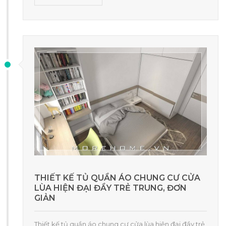
THIẾT KẾ TỦ QUẦN ÁO CHUNG CƯ CỬA
LÙA HIỆN ĐẠI ĐẦY TRẺ TRUNG, ĐƠN
GIẢN
Thiết kế tủ quần áo chung cư cửa lùa hiện đại đầy trẻ