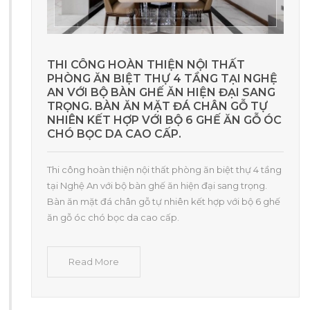
THI CÔNG HOÀN THIỆN NỘI THẤT
PHÒNG ĂN BIỆT THỰ 4 TẦNG TẠI NGHỆ
AN VỚI BỘ BÀN GHẾ ĂN HIỆN ĐẠI SANG
TRỌNG. BÀN ĂN MẶT ĐÁ CHÂN GỖ TỰ
NHIÊN KẾT HỢP VỚI BỘ 6 GHẾ ĂN GỖ ÓC
CHÓ BỌC DA CAO CẤP.
Thi công hoàn thiện nội thất phòng ăn biệt thự 4 tầng
tại Nghệ An với bộ bàn ghế ăn hiện đại sang trọng.
Bàn ăn mặt đá chân gỗ tự nhiên kết hợp với bộ 6 ghế
ăn gỗ óc chó bọc da cao cấp.
Read More