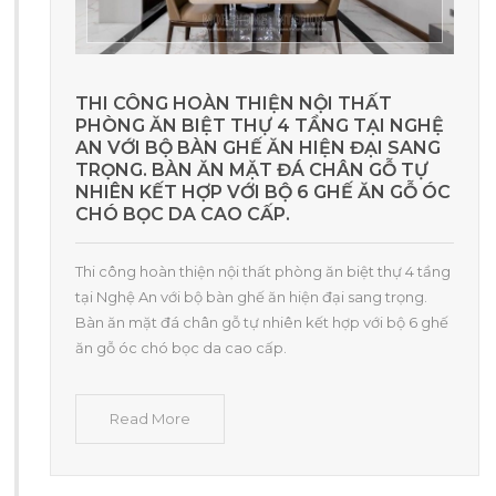
THI CÔNG HOÀN THIỆN NỘI THẤT
PHÒNG ĂN BIỆT THỰ 4 TẦNG TẠI NGHỆ
AN VỚI BỘ BÀN GHẾ ĂN HIỆN ĐẠI SANG
TRỌNG. BÀN ĂN MẶT ĐÁ CHÂN GỖ TỰ
NHIÊN KẾT HỢP VỚI BỘ 6 GHẾ ĂN GỖ ÓC
CHÓ BỌC DA CAO CẤP.
Thi công hoàn thiện nội thất phòng ăn biệt thự 4 tầng
tại Nghệ An với bộ bàn ghế ăn hiện đại sang trọng.
Bàn ăn mặt đá chân gỗ tự nhiên kết hợp với bộ 6 ghế
ăn gỗ óc chó bọc da cao cấp.
Read More