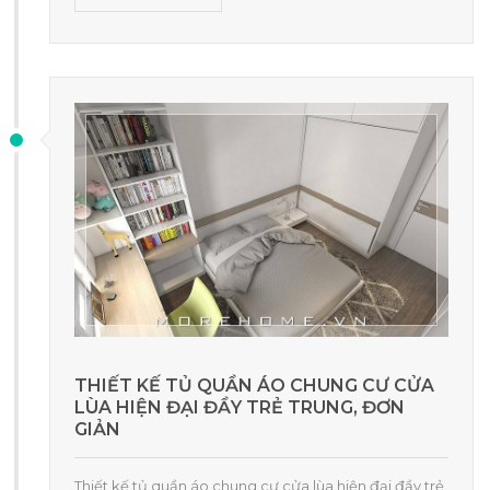
THIẾT KẾ TỦ QUẦN ÁO CHUNG CƯ CỬA
LÙA HIỆN ĐẠI ĐẦY TRẺ TRUNG, ĐƠN
GIẢN
Thiết kế tủ quần áo chung cư cửa lùa hiện đại đầy trẻ