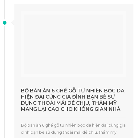
BỘ BÀN ĂN 6 GHẾ GỖ TỰ NHIÊN BỌC DA
HIỆN ĐẠI CÙNG GIA ĐÌNH BẠN BÈ SỬ
DỤNG THOẢI MÁI DỄ CHỊU, THẨM MỸ
MANG LẠI CAO CHO KHÔNG GIAN NHÀ
Bộ bàn ăn 6 ghế gỗ tự nhiên bọc da hiện đại cùng gia
đình bạn bè sử dụng thoải mái dễ chịu, thẩm mỹ