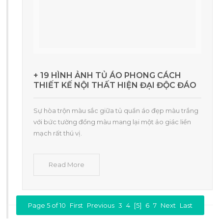
+ 19 HÌNH ẢNH TỦ ÁO PHONG CÁCH
THIẾT KẾ NỘI THẤT HIỆN ĐẠI ĐỘC ĐÁO
Sự hòa trộn màu sắc giữa tủ quần áo đẹp màu trắng
với bức tường đồng màu mang lại một ảo giác liền
mạch rất thú vị.
Read More
Page 5 of 10
First
Previous
3
4
[5]
6
7
Next
Last