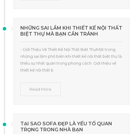
NHỮNG SAI LẦM KHI THIẾT KẾ NỘI THẤT
BIỆT THỰ MÀ BẠN CẦN TRÁNH
- Giới Thiệu Về Thiết Kế Nội Thất Biệt ThựMột trong
những sai lầm phổ biến khi thiết kế nội thất biệt thự là
thiếu sự nhất quán trong phong cách. Giới thiệu về
thiết kế nội thất b
Read More
TẠI SAO SOFA ĐẸP LÀ YẾU TỐ QUAN
TRỌNG TRONG NHÀ BẠN