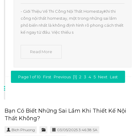
- Giới Thiệu Về Thi Công Nội Thất HomestayKhi thi
công nội thất homestay, một trong những sai lầm
phổ biến nhất là không định hình rõ phong cách thiết
kế ngay từ đầu. Việc thiếu s
Read More
Page 1 of 10
First
Previous
[1]
2
3
4
5
Next
Last
Bạn Có Biết Những Sai Lầm Khi Thiết Kế Nội
Thất Không?
Bich Phuong
03/05/2025 3:46:38 SA