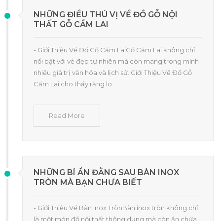
NHỮNG ĐIỀU THÚ VỊ VỀ ĐỒ GỖ NỘI
THẤT GỖ CẨM LAI
- Giới Thiệu Về Đồ Gỗ Cẩm LaiGỗ Cẩm Lai không chỉ
nổi bật với vẻ đẹp tự nhiên mà còn mang trong mình
nhiều giá trị văn hóa và lịch sử. Giới Thiệu Về Đồ Gỗ
Cẩm Lai cho thấy rằng lo
Read More
NHỮNG BÍ ẨN ĐẰNG SAU BÀN INOX
TRÒN MÀ BẠN CHƯA BIẾT
- Giới Thiệu Về Bàn Inox TrònBàn inox tròn không chỉ
là một món đồ nội thất thông dụng mà còn ẩn chứa