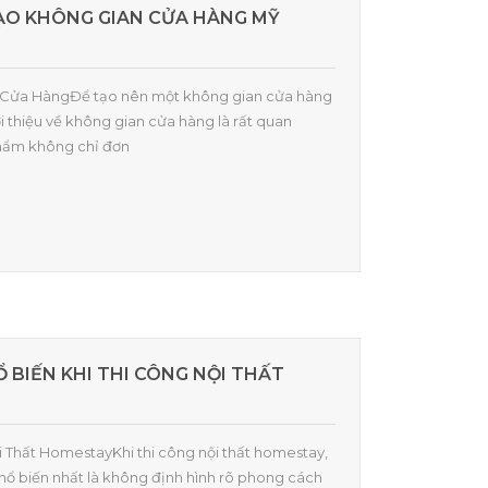
ẠO KHÔNG GIAN CỬA HÀNG MỸ
an Cửa HàngĐể tạo nên một không gian cửa hàng
 thiệu về không gian cửa hàng là rất quan
hẩm không chỉ đơn
 BIẾN KHI THI CÔNG NỘI THẤT
ội Thất HomestayKhi thi công nội thất homestay,
hổ biến nhất là không định hình rõ phong cách