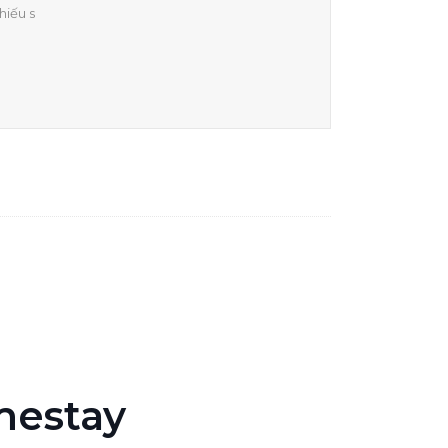
hiếu s
mestay