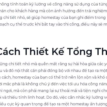
không tính toán kỹ lưỡng về công năng sử dụng của từng
khăn cho khách hàng mà còn ảnh hưởng đến trải nghiệ
g chi tiết nhỏ, sẽ giúp homestay của bạn ghi điểm trong 
ch cụ thể trước khi bắt tay vào thi công, điều này sẽ man
ách Thiết Kế Tổng T
g chi tiết nhỏ mà quên mất rằng sự hài hòa giữa các yế
ệu và đồ nội thất cần phải đồng bộ với nhau để tạo ra m
ách, homestay của bạn có thể trở nên lộn xộn và khó 
i mắc phải là không chú ý đến việc tối ưu hóa công nă
 ngơi, mà còn phải mang lại sự thoải mái và tiện nghi c
 và thiếu tính linh hoạt. Do đó, việc cân nhắc kỹ lưỡng v
 điều cực kỳ quan trọng để tạo ra một homestay ấn tượn