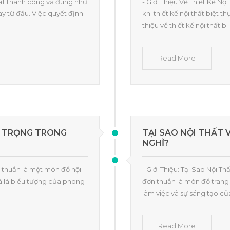
 thất thành công và đúng như
- Giới Thiệu Về Thiết Kế N
y từ đầu. Việc quyết định
khi thiết kế nội thất biệt 
thiệu về thiết kế nội thất b
Read More
N TRỌNG TRONG
TẠI SAO NỘI THẤT
NGHĨ?
 thuần là một món đồ nội
- Giới Thiệu: Tại Sao Nội 
à là biểu tượng của phong
đơn thuần là món đồ trang 
làm việc và sự sáng tạo củ
Read More