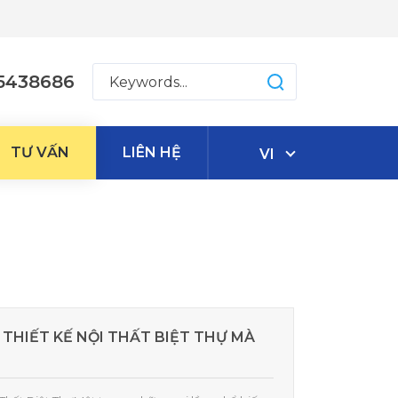
5438686
TƯ VẤN
LIÊN HỆ
VI
 THIẾT KẾ NỘI THẤT BIỆT THỰ MÀ