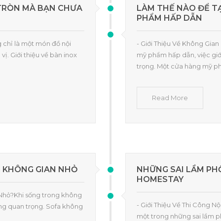
 TRÒN MÀ BẠN CHƯA
LÀM THẾ NÀO ĐỂ T
PHẨM HẤP DẪN
g chỉ là một món đồ nội
- Giới Thiệu Về Không Gi
ị. Giới thiệu về bàn inox
mỹ phẩm hấp dẫn, việc giới
trọng. Một cửa hàng mỹ p
Read More
G KHÔNG GIAN NHỎ
NHỮNG SAI LẦM PHỔ
HOMESTAY
 Nhỏ?Khi sống trong không
- Giới Thiệu Về Thi Công N
cùng quan trọng. Sofa không
một trong những sai lầm p