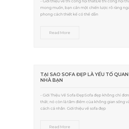
- Giới thiệu về thi công nội thấtĐể thi công nội
mong muốn, bạn cần một chiến lược rõ ràng nga
phong cách thiết kế có thể dẫn
Read More
TẠI SAO SOFA ĐẸP LÀ YẾU TỐ QUA
NHÀ BẠN
- Giới Thiệu Về Sofa ĐẹpSofa đẹp không chỉ đơn
thất; nó còn là tâm điểm của không gian sống v
cách cá nhân. Giới thiệu về sofa đẹp
Read More