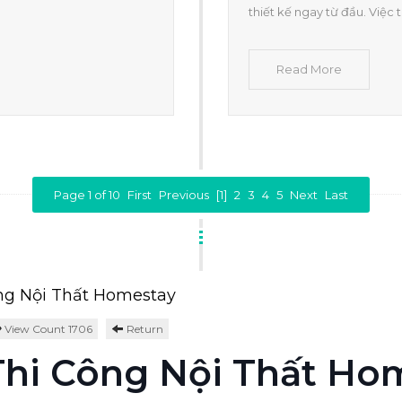
thiết kế ngay từ đầu. Việc t
Read More
Page 1 of 10
First
Previous
[1]
2
3
4
5
Next
Last
ng Nội Thất Homestay
View Count 1706
Return
 Thi Công Nội Thất Ho