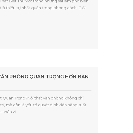
ội Thất Biệt ThựMột trong những sai lầm phổ biến
thự là thiếu sự nhất quán trong phong cách. Giới
 VĂN PHÒNG QUAN TRỌNG HƠN BẠN
Thất Quan Trọng?Nội thất văn phòng không chỉ
trí, mà còn là yếu tố quyết định đến năng suất
a nhân vi