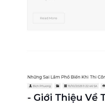
Read More
Những Sai Lầm Phổ Biến Khi Thi Cô
Bich Phuong
19/10/2025 9:22:46 SA
- Giới Thiệu Về