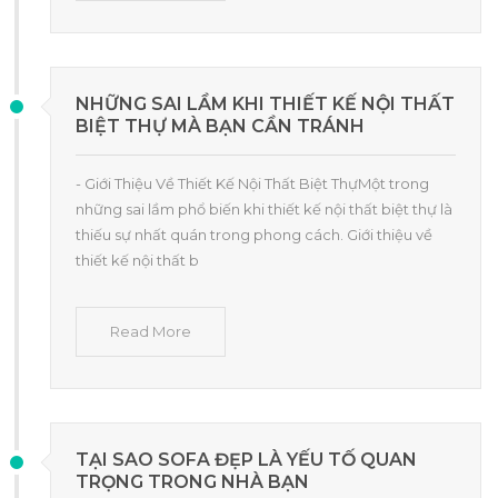
NHỮNG SAI LẦM KHI THIẾT KẾ NỘI THẤT
BIỆT THỰ MÀ BẠN CẦN TRÁNH
- Giới Thiệu Về Thiết Kế Nội Thất Biệt ThựMột trong
những sai lầm phổ biến khi thiết kế nội thất biệt thự là
thiếu sự nhất quán trong phong cách. Giới thiệu về
thiết kế nội thất b
Read More
TẠI SAO SOFA ĐẸP LÀ YẾU TỐ QUAN
TRỌNG TRONG NHÀ BẠN