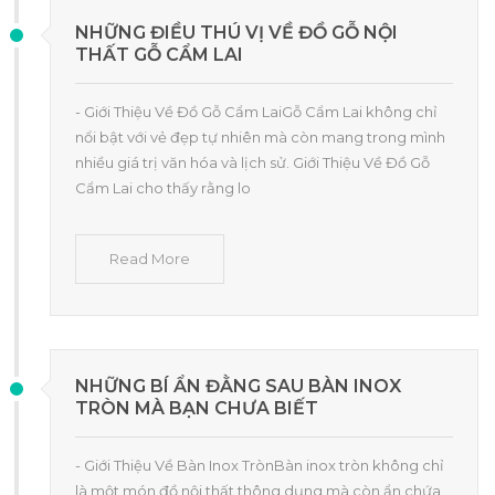
NHỮNG ĐIỀU THÚ VỊ VỀ ĐỒ GỖ NỘI
THẤT GỖ CẨM LAI
- Giới Thiệu Về Đồ Gỗ Cẩm LaiGỗ Cẩm Lai không chỉ
nổi bật với vẻ đẹp tự nhiên mà còn mang trong mình
nhiều giá trị văn hóa và lịch sử. Giới Thiệu Về Đồ Gỗ
Cẩm Lai cho thấy rằng lo
Read More
NHỮNG BÍ ẨN ĐẰNG SAU BÀN INOX
TRÒN MÀ BẠN CHƯA BIẾT
- Giới Thiệu Về Bàn Inox TrònBàn inox tròn không chỉ
là một món đồ nội thất thông dụng mà còn ẩn chứa