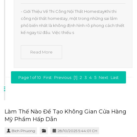
- Giới Thiệu Về Thi Công Nội Thất HomestayKhi thi
công nội thất homestay, một trong những sai lầm
phổ biến nhất là không định hình rõ phong cách thiết
kế ngay từ đầu. Việc thiếu s
Read More
Page 1 of 10
First
Previous
[1]
2
3
4
5
Next
Last
Làm Thế Nào Để Tạo Không Gian Cửa Hàng
Mỹ Phẩm Hấp Dẫn
Bich Phuong
28/10/2025 5:44:01 CH