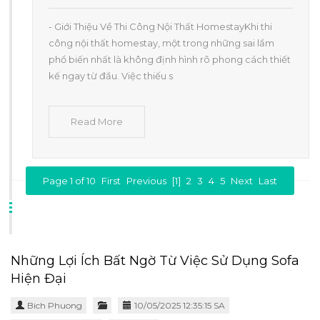
- Giới Thiệu Về Thi Công Nội Thất HomestayKhi thi
công nội thất homestay, một trong những sai lầm
phổ biến nhất là không định hình rõ phong cách thiết
kế ngay từ đầu. Việc thiếu s
Read More
Page 1 of 10
First
Previous
[1]
2
3
4
5
Next
Last
Những Lợi Ích Bất Ngờ Từ Việc Sử Dụng Sofa
Hiện Đại
Bich Phuong
10/05/2025 12:35:15 SA