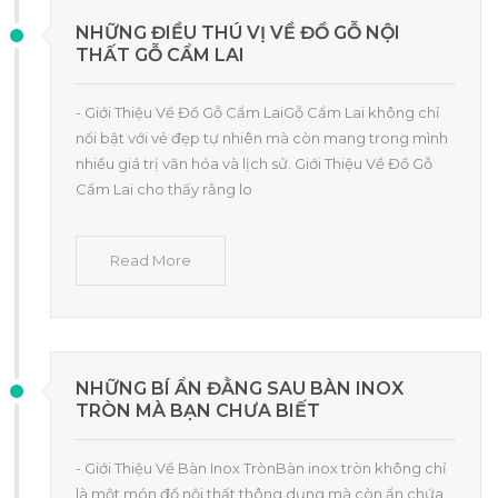
NHỮNG ĐIỀU THÚ VỊ VỀ ĐỒ GỖ NỘI
THẤT GỖ CẨM LAI
- Giới Thiệu Về Đồ Gỗ Cẩm LaiGỗ Cẩm Lai không chỉ
nổi bật với vẻ đẹp tự nhiên mà còn mang trong mình
nhiều giá trị văn hóa và lịch sử. Giới Thiệu Về Đồ Gỗ
Cẩm Lai cho thấy rằng lo
Read More
NHỮNG BÍ ẨN ĐẰNG SAU BÀN INOX
TRÒN MÀ BẠN CHƯA BIẾT
- Giới Thiệu Về Bàn Inox TrònBàn inox tròn không chỉ
là một món đồ nội thất thông dụng mà còn ẩn chứa