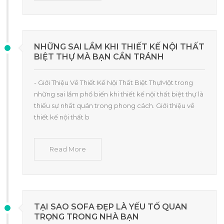
NHỮNG SAI LẦM KHI THIẾT KẾ NỘI THẤT
BIỆT THỰ MÀ BẠN CẦN TRÁNH
- Giới Thiệu Về Thiết Kế Nội Thất Biệt ThựMột trong
những sai lầm phổ biến khi thiết kế nội thất biệt thự là
thiếu sự nhất quán trong phong cách. Giới thiệu về
thiết kế nội thất b
Read More
TẠI SAO SOFA ĐẸP LÀ YẾU TỐ QUAN
TRỌNG TRONG NHÀ BẠN