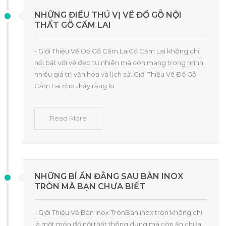
NHỮNG ĐIỀU THÚ VỊ VỀ ĐỒ GỖ NỘI
THẤT GỖ CẨM LAI
- Giới Thiệu Về Đồ Gỗ Cẩm LaiGỗ Cẩm Lai không chỉ
nổi bật với vẻ đẹp tự nhiên mà còn mang trong mình
nhiều giá trị văn hóa và lịch sử. Giới Thiệu Về Đồ Gỗ
Cẩm Lai cho thấy rằng lo
Read More
NHỮNG BÍ ẨN ĐẰNG SAU BÀN INOX
TRÒN MÀ BẠN CHƯA BIẾT
- Giới Thiệu Về Bàn Inox TrònBàn inox tròn không chỉ
là một món đồ nội thất thông dụng mà còn ẩn chứa