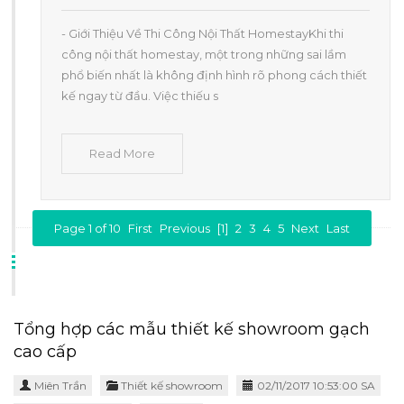
- Giới Thiệu Về Thi Công Nội Thất HomestayKhi thi
công nội thất homestay, một trong những sai lầm
phổ biến nhất là không định hình rõ phong cách thiết
kế ngay từ đầu. Việc thiếu s
Read More
Page 1 of 10
First
Previous
[1]
2
3
4
5
Next
Last
Tổng hợp các mẫu thiết kế showroom gạch
cao cấp
Miên Trần
Thiết kế showroom
02/11/2017 10:53:00 SA