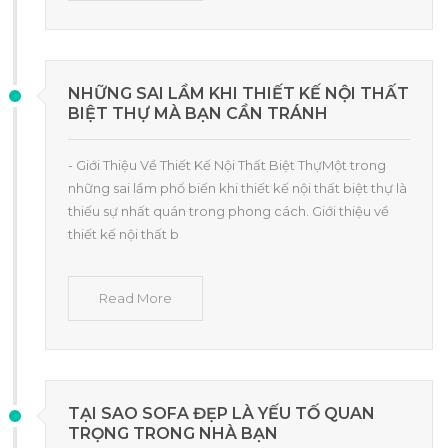
NHỮNG SAI LẦM KHI THIẾT KẾ NỘI THẤT
BIỆT THỰ MÀ BẠN CẦN TRÁNH
- Giới Thiệu Về Thiết Kế Nội Thất Biệt ThựMột trong
những sai lầm phổ biến khi thiết kế nội thất biệt thự là
thiếu sự nhất quán trong phong cách. Giới thiệu về
thiết kế nội thất b
Read More
TẠI SAO SOFA ĐẸP LÀ YẾU TỐ QUAN
TRỌNG TRONG NHÀ BẠN