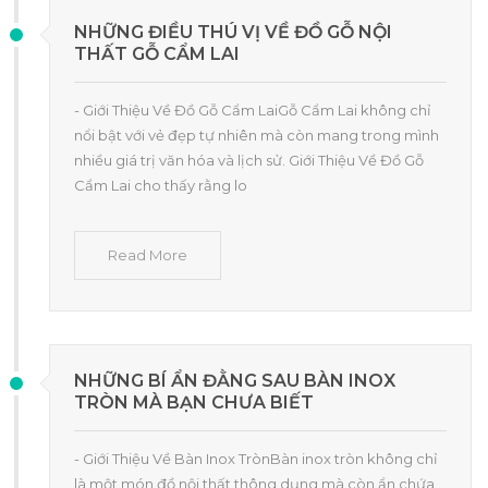
NHỮNG ĐIỀU THÚ VỊ VỀ ĐỒ GỖ NỘI
THẤT GỖ CẨM LAI
- Giới Thiệu Về Đồ Gỗ Cẩm LaiGỗ Cẩm Lai không chỉ
nổi bật với vẻ đẹp tự nhiên mà còn mang trong mình
nhiều giá trị văn hóa và lịch sử. Giới Thiệu Về Đồ Gỗ
Cẩm Lai cho thấy rằng lo
Read More
NHỮNG BÍ ẨN ĐẰNG SAU BÀN INOX
TRÒN MÀ BẠN CHƯA BIẾT
- Giới Thiệu Về Bàn Inox TrònBàn inox tròn không chỉ
là một món đồ nội thất thông dụng mà còn ẩn chứa