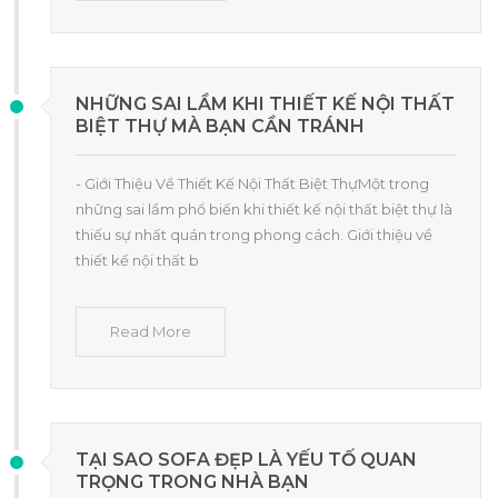
NHỮNG SAI LẦM KHI THIẾT KẾ NỘI THẤT
BIỆT THỰ MÀ BẠN CẦN TRÁNH
- Giới Thiệu Về Thiết Kế Nội Thất Biệt ThựMột trong
những sai lầm phổ biến khi thiết kế nội thất biệt thự là
thiếu sự nhất quán trong phong cách. Giới thiệu về
thiết kế nội thất b
Read More
TẠI SAO SOFA ĐẸP LÀ YẾU TỐ QUAN
TRỌNG TRONG NHÀ BẠN