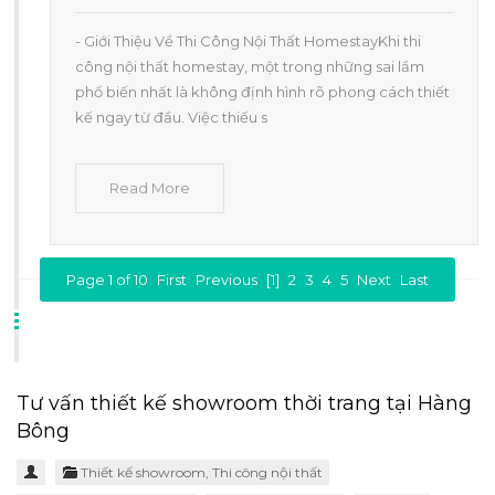
- Giới Thiệu Về Thi Công Nội Thất HomestayKhi thi
công nội thất homestay, một trong những sai lầm
phổ biến nhất là không định hình rõ phong cách thiết
kế ngay từ đầu. Việc thiếu s
Read More
Page 1 of 10
First
Previous
[1]
2
3
4
5
Next
Last
Tư vấn thiết kế showroom thời trang tại Hàng
Bông
Thiết kế showroom
,
Thi công nội thất